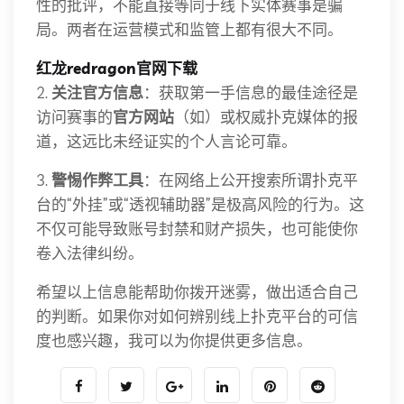
性的批评，不能直接等同于线下实体赛事是骗
局。两者在运营模式和监管上都有很大不同。
红龙redragon官网下载
2.
关注官方信息
：获取第一手信息的最佳途径是
访问赛事的
官方网站
（如）或权威扑克媒体的报
道，这远比未经证实的个人言论可靠。
3.
警惕作弊工具
：在网络上公开搜索所谓扑克平
台的“外挂”或“透视辅助器”是极高风险的行为。这
不仅可能导致账号封禁和财产损失，也可能使你
卷入法律纠纷。
希望以上信息能帮助你拨开迷雾，做出适合自己
的判断。如果你对如何辨别线上扑克平台的可信
度也感兴趣，我可以为你提供更多信息。