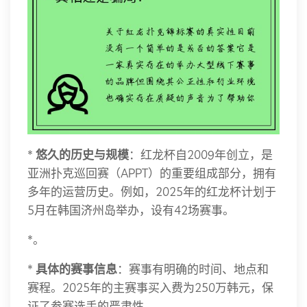
*
悠久的历史与规模
：红龙杯自2009年创立，是
亚洲扑克巡回赛（APPT）的重要组成部分，拥有
多年的运营历史。例如，2025年的红龙杯计划于
5月在韩国济州岛举办，设有42场赛事。
*。
*
具体的赛事信息
：赛事有明确的时间、地点和
赛程。2025年的主赛事买入费为250万韩元，保
证了参赛选手的严肃性。