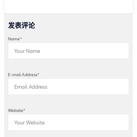
发表评论
Name
*
E-mail Address
*
Website
*