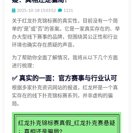
2025-10-19 15:03:52
1221
关于红龙扑克锦标赛的真实性，目前没有一个简
单的“是”或“否”的答案。它是一家真实存在的、举
办大型线下赛事的品牌，但围绕其公正性和行业
环境也确实存在质疑的声音。
为了帮助你全面了解情况，我将从以下几个方面
进行梳理：
✅ 真实的一面：官方赛事与行业认可
根据多家扑克资讯网站的报道，红龙杯是一个真
实存在的线下扑克锦标赛系列，并非虚构的骗
局。