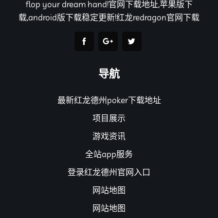
flop your dream hand!官网下载地址,苹果版下
载,android版下载稳定更新!红龙redragon官网下载
导航
最新红龙德州poker下载地址
项目展示
游戏资讯
全站app服务
登录红龙德州官网入口
网站地图
网站地图