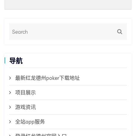
导航
最新红龙德州poker下载地址
项目展示
游戏资讯
全站app服务